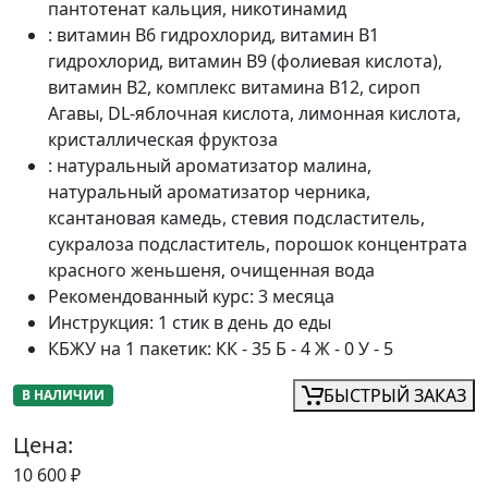
пантотенат кальция, никотинамид
:
витамин В6 гидрохлорид, витамин B1
гидрохлорид, витамин B9 (фолиевая кислота),
витамин В2, комплекс витамина B12, сироп
Агавы, DL-яблочная кислота, лимонная кислота,
кристаллическая фруктоза
:
натуральный ароматизатор малина,
натуральный ароматизатор черника,
ксантановая камедь, стевия подсластитель,
сукралоза подсластитель, порошок концентрата
красного женьшеня, очищенная вода
Рекомендованный курс
:
3 месяца
Инструкция
:
1 стик в день до еды
КБЖУ на 1 пакетик
:
КК - 35 Б - 4 Ж - 0 У - 5
БЫСТРЫЙ ЗАКАЗ
В НАЛИЧИИ
Цена:
10 600
₽