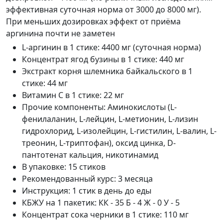
эффективная суточная норма от 3000 до 8000 мг).
При меньших дозировках эффект от приёма
аргинина почти не заметен
L-аргинин в 1 стике
:
4400 мг (суточная норма)
Концентрат ягод бузины в 1 стике
:
440 мг
Экстракт корня шлемника байкальского в 1
стике
:
44 мг
Витамин C в 1 стике
:
22 мг
Прочие компоненты
:
Аминокислоты (L-
фенилаланин, L-лейцин, L-метионин, L-лизин
гидрохлорид, L-изолейцин, L-гистилин, L-валин, L-
треонин, L-триптофан), оксид цинка, D-
пантотенат кальция, никотинамид
В упаковке
:
15 стиков
Рекомендованный курс
:
3 месяца
Инструкция
:
1 стик в день до еды
КБЖУ на 1 пакетик
:
КК - 35 Б - 4 Ж - 0 У - 5
Концентрат сока черники в 1 стике
:
110 мг