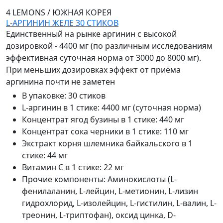
4 LEMONS
/
ЮЖНАЯ КОРЕЯ
L-АРГИНИН ЖЕЛЕ 30 СТИКОВ
Единственный на рынке аргинин с высокой
дозировкой - 4400 мг (по различным исследованиям
эффективная суточная норма от 3000 до 8000 мг).
При меньших дозировках эффект от приёма
аргинина почти не заметен
В упаковке
:
30 стиков
L-аргинин в 1 стике
:
4400 мг (суточная норма)
Концентрат ягод бузины в 1 стике
:
440 мг
Концентрат сока черники в 1 стике
:
110 мг
Экстракт корня шлемника байкальского в 1
стике
:
44 мг
Витамин C в 1 стике
:
22 мг
Прочие компоненты
:
Аминокислоты (L-
фенилаланин, L-лейцин, L-метионин, L-лизин
гидрохлорид, L-изолейцин, L-гистилин, L-валин, L-
треонин, L-триптофан), оксид цинка, D-