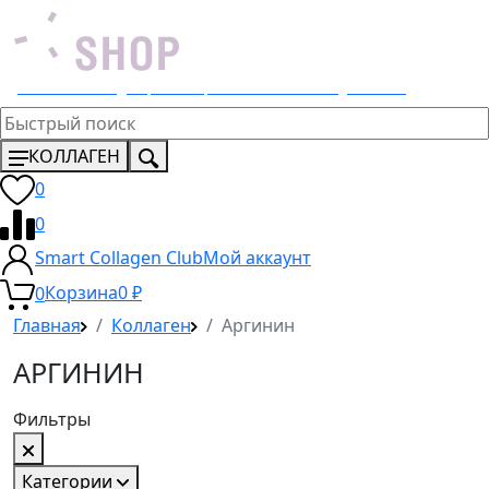
Эксклюзивный дистрибьютор 4 Lemons и Dr. Young в России
КОЛЛАГЕН
0
0
Smart Collagen Club
Мой аккаунт
0
Корзина
0
₽
Главная
Коллаген
Аргинин
АРГИНИН
Фильтры
Категории