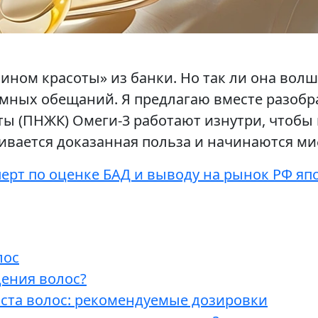
ином красоты» из банки. Но так ли она вол
мных обещаний. Я предлагаю вместе разобра
(ПНЖК) Омеги-3 работают изнутри, чтобы п
нчивается доказанная польза и начинаются м
перт по оценке БАД и выводу на рынок РФ яп
лос
дения волос?
оста волос: рекомендуемые дозировки