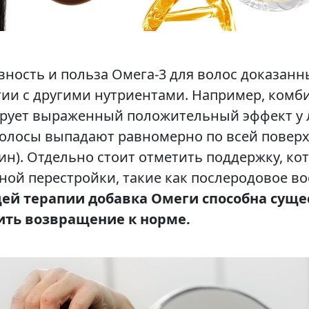
вность и польза Омега-3 для волос доказанн
ргии с другими нутриентами. Например, комб
рует выраженный положительный эффект у 
олосы выпадают равномерно по всей поверх
н). Отдельно стоит отметить поддержку, к
й перестройки, такие как послеродовое во
ей терапии добавка Омеги способна суще
ить возвращение к норме.