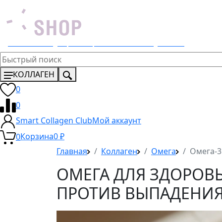
Эксклюзивный дистрибьютор 4 Lemons и Dr. Young в России
КОЛЛАГЕН
0
0
Smart Collagen Club
Мой аккаунт
0
Корзина
0
₽
Главная
Коллаген
Омега
Омега-3
ОМЕГА ДЛЯ ЗДОРОВЬ
ПРОТИВ ВЫПАДЕНИЯ